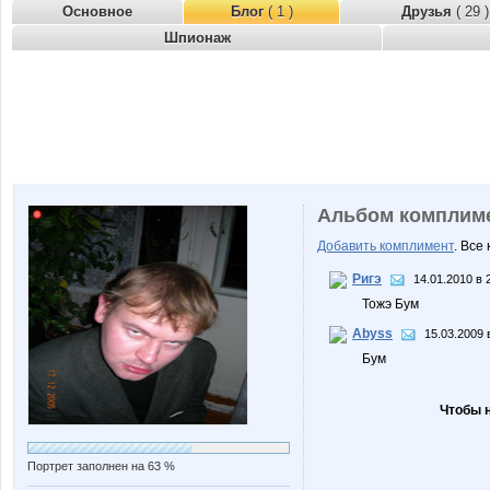
Основное
Блог
( 1 )
Друзья
( 29 )
Шпионаж
Альбом комплим
Добавить комплимент
. Все
Ригэ
14.01.2010 в 
Тожэ Бум
Abyss
15.03.2009 
Бум
Чтобы 
Портрет заполнен на 63 %