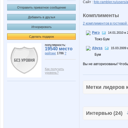
Сайт :
foto.rambler.ru/users/
Отправить приватное сообщение
Комплименты
Добавить в друзья
2 комплиментов в гостевой 
Игнорировать
Ригэ
14.01.2010 в 
Сделать подарок
Тожэ Бум
популярность:
Abyss
19540 место
15.03.2009 
рейтинг
1786
?
Бум
Вы не авторизованы! Чтоб
Как получить
уровень?
Метки лидеров
Интервью (24)