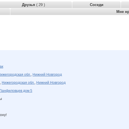
Друзья
( 29 )
Соседи
Мне н
ак
ижегородская обл.
,
Нижний Новгород
,
Нижегородская обл.
,
Нижний Новгород
Панфиловцев дом 5
ны
ону!