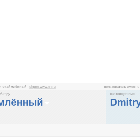
н окаймлённый
:
shpon.www.nn.ru
пользователь имеет 
3 году
настоящее имя:
млённый
Dmitr