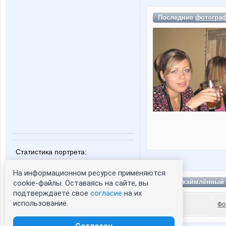
Последние
фотогра
Статистика портрета:
сейчас просматривают портрет - 0
На информационном ресурсе применяются
зарегистрированные пользователи
Шпон окаймлённый 
cookie-файлы. Оставаясь на сайте, вы
посетившие портрет за 7 дней - 0
подтверждаете свое
согласие
на их
использование.
Фо