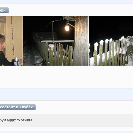
фии
состоит в
клубах
рум аццкого отжига