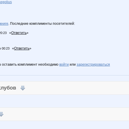
aegolius
книге
. Последние комплименты посетителей:
«
Ответить
»
20:23
«
Ответить
»
в 00:23
ы оставить комплимент необходимо
войти
или
зарегистрироваться
 клубов