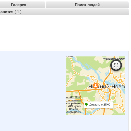
Галерея
Поиск людей
равится
( 1 )
Работает на API 2ГИС
Лицензионное соглашение
Для корректной работы
Доехать с 2ГИС
Raster JS API нужен
ключ. Помощь:
api@2gis.ru