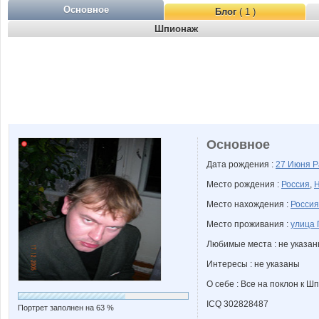
Основное
Блог
( 1 )
Шпионаж
Основное
Дата рождения :
27 Июня
Р
Место рождения :
Россия
,
Н
Место нахождения :
Россия
Место проживания :
улица 
Любимые места : не указа
Интересы : не указаны
О себе : Все на поклон к Шп
ICQ 302828487
Портрет заполнен на 63 %